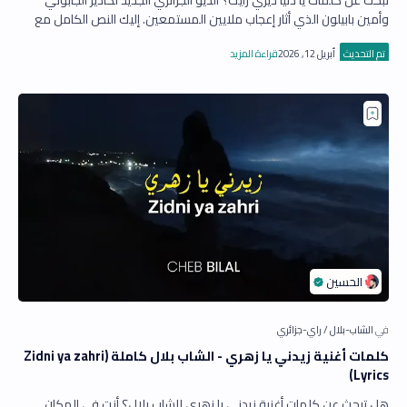
وأمين بابيلون الذي أثار إعجاب ملايين المستمعين. إليك النص الكامل مع
الفيديو ال…
كلمات أغنية زيدني يا زهري - الشاب بلال كاملة (Zidni ya zahri
Lyrics)
هل تبحث عن كلمات أغنية زيدني يا زهري للشاب بلال؟ أنت في المكان