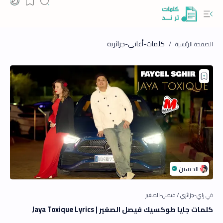
كلمات-أغاني-جزائرية
كلمات جايا طوكسيك فيصل الصغير | Jaya Toxique Lyrics