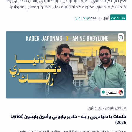
تعبر أغنية كيما حسني لـ موح ميلانو عن الارتباط الأبدي والحب الصادق. إليك
كلمات كيما حسني مكتوبة كاملة لتتعرف على قصتها ومعاني مفرداتها
الجزائرية والف…
كلمات يا دنيا ديري رايك - كادير جابوني وأمين بابيلون (Lyrics
2026)
تبحث عن كلمات يا دنيا ديري رايك؟ الديو الجزائري الجديد لكادير الجابوني