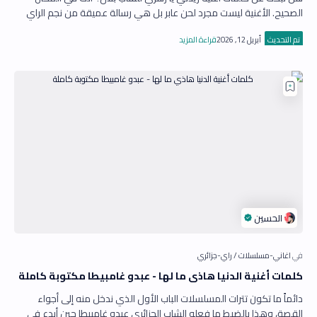
الصحيح. الأغنية ليست مجرد لحن عابر بل هي رسالة عميقة من نجم الراي
الجزائري مليئة بالشج…
كلمات أغنية الدنيا هاذي ما لها - عبدو غامبيطا مكتوبة كاملة
دائماً ما تكون تترات المسلسلات الباب الأول الذي ندخل منه إلى أجواء
القصة، وهذا بالضبط ما فعله الشاب الجزائري عبدو غامبيطا حين أبدع في