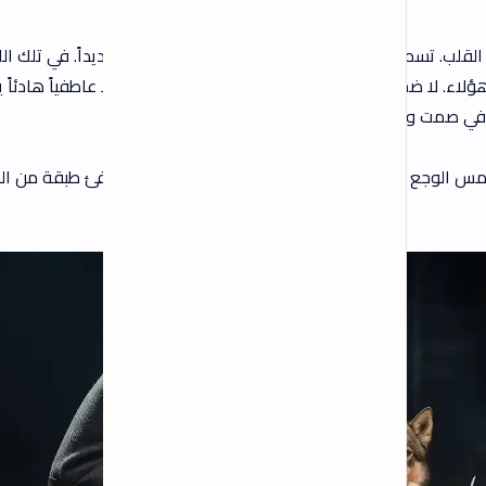
بتطبطب على وجعك أو بتوصف حالة عشتها
بالظبط. واحدة من أحلى الأغاني دي هي "نبح
الصوت"، أو زي ما الناس ع…
يداً. في تلك اللحظة
اطفياً هادئاً يشبه ألم
كلمات أغنية زيدني يا زهري - الشاب بلال
كاملة (Zidni ya zahri Lyrics)
فئ طبقة من الحنين
كلمات أغنية Houwa 2 لريم فكري
مكتوبة مع الشرح بالتفصيل
التصنيفات