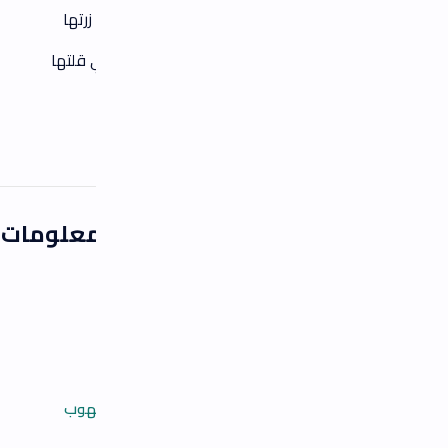
رتها
 قلتها
معلومات عن آدم
هوب