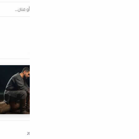
كلمات أغنية بدونك كاملة
تفاصيل الأغنية ومعلومات عن آدم
معاني كلمات الأغنية باللهجة اللبنانية
أسئلة شائعة حول أغنية بدونك
كلمات-أغاني-لبنانية
2026
كلمات بدونك - 
Bedounak Lyrics
الحسين
لفنان آدم؟ إليك النص الكامل مكتوباً بدون أخطاء. مع فيديو الكليب ال