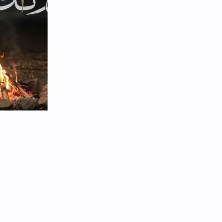
بدونك
العمر ماشي على الفاضي