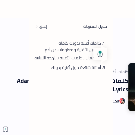
مقالات شائعة
آدم مكتوبة كاملة | Adam -
كلمات أغنية مالك ومالي يا دنيا (نبح
الصوت) لـ رحمة محسن
مصمم بالذكاء الاصطناعي وشرح لمعاني الكلمات اللبنانية
في أغاني كده أول ما تسمعها، بتحس إنها