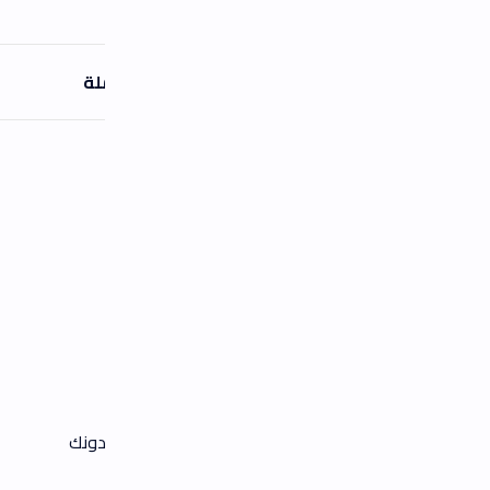
لة
دونك