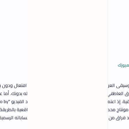
فتعال ودون برود. يبرز
ه بدونك. أما على
الصعيد البصري فقد جاء الكليب مفاجأة حقيقية. إذ اعتمد بالكامل على تقنية الذكاء الاصطناعي لتوليد الفيديو "AI Video by
واقعية بالطريقة
ساباته الرسمية